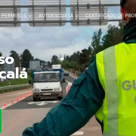
PERMISOS
AUTOESCUELA
CERTIFICADO DE PRO
iso
calá