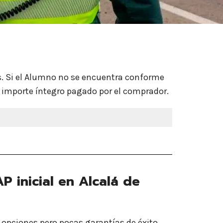
s. Si el Alumno no se encuentra conforme
l importe íntegro pagado por el comprador.
P inicial en Alcalá de
opciones pero pocas garantías de éxito.